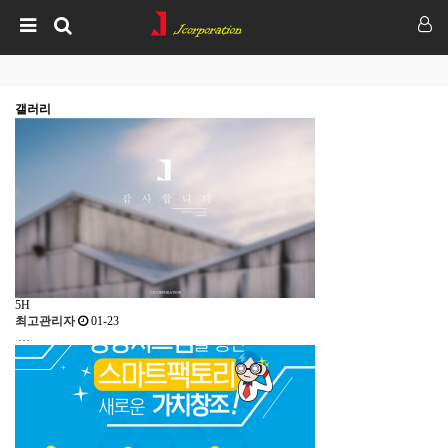
갤러리
5
H
최고관리자
01-23
…